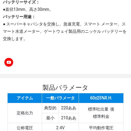
バッテリーサイズ：
●直径13mm、高さ30mm。
バッテリー用途：
● スーパーキャパシタを交換し、急速充電、スマート メーター、ス
マート水道メーター、ゲートウェイ製品用のニッケル バッテリーを
交換します。
製品パラメータ
アイテム
一般パラメータ
60±25%R.H.
典型的
220ああ
標準吐出量 後
定格出力
標準料金
最小
210ああ
公称電圧
2.4V
平均動作電圧