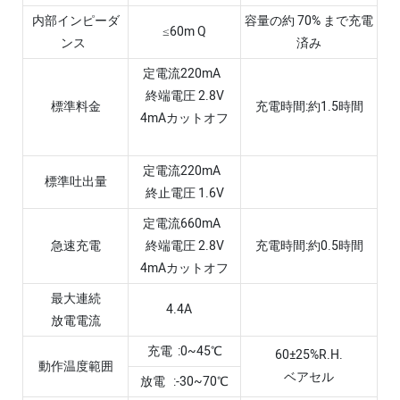
内部インピーダ
容量の約 70% まで充電
≤60m Q
ンス
済み
定電流220mA
終端電圧 2.8V
標準料金
充電時間:約1.5時間
4mAカットオフ
定電流220mA
標準吐出量
終止電圧 1.6V
定電流660mA
急速充電
終端電圧 2.8V
充電時間:約0.5時間
4mAカットオフ
最大連続
4.4A
放電電流
充電 :0~45℃
60±25%R.H.
動作温度範囲
ベアセル
放電 :-30~70℃