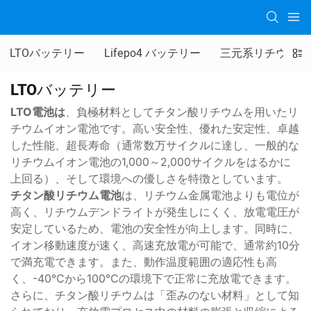
LTOバッテリー
Lifepo4 バッテリー
三元系リチウム電
LTOバッテリー
LTO電池は
、負極材料としてチタン酸リチウムを用いたリ
チウムイオン電池です。高い安全性、優れた安定性、卓越
した性能、超長寿命（通常数万サイクルに達し、一般的な
リチウムイオン電池の1,000～2,000サイクルをはるかに
上回る）、そして環境への優しさを特徴としています。
チタン酸リチウム電池
は、リチウム金属電池よりも電位が
高く、リチウムデンドライトが発生しにくく、放電電圧が
安定しているため、電池の安全性が向上します。同時に、
イオン移動速度が速く、高速充放電が可能で、通常約10分
で満充電できます。また、動作温度範囲の適応性も高
く、-40℃から100℃の環境下で正常に充放電できます。
さらに、チタン酸リチウムは「歪みのない材料」として知