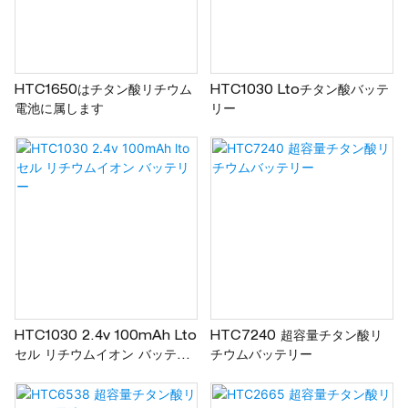
ーティングセンターにおけるデ
ータ伝送用バックアップ電源、
IoTデバイス用電源、産業用
UPS、航空宇宙、太陽光発電グ
リッドなど、幅広い用途におい
HTC1650はチタン酸リチウム
HTC1030 Ltoチタン酸バッテ
電池に属します
リー
て高い適応性、信頼性、長寿命
を実現します。
HTC1030 2.4v 100mAh Lto
HTC7240 超容量チタン酸リ
セル リチウムイオン バッテリ
チウムバッテリー
ー