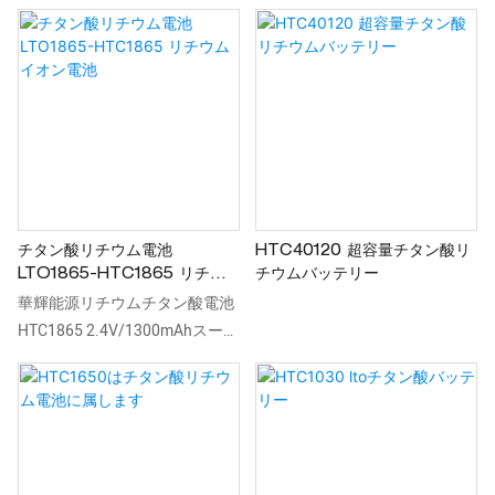
チタン酸リチウム電池
HTC40120 超容量チタン酸リ
LTO1865-HTC1865 リチウ
チウムバッテリー
ムイオン電池
華輝能源リチウムチタン酸電池
HTC1865 2.4V/1300mAhスーパ
ーリチウムイオン電池は、長寿
命、広い動作温度範囲、優れた
安全性、安定した放電特性とい
った主要な利点を誇ります。産
業用コンピュータ、AIコンピュ