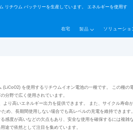
カスタム リチウム バッテリーを生産しています。 エネルギーを使用す
在宅
ソリューショ
製品
(LiCoO2) を使用するリチウムイオン電池の一種です。 この
どの分野で広く使用されています。
V と高く、より高いエネルギー出力を提供できます。 また、サイク
いため、長期間使用しない場合でも高レベルの充電を維持できます
る感度が高いなどの欠点もあり、安全な使用を確保するには複雑な
い用途で依然として注目を集めています。