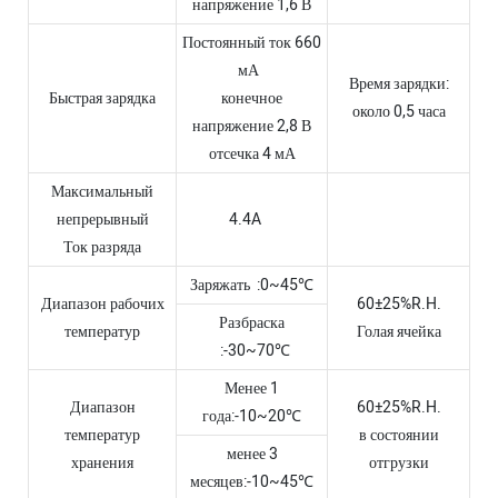
напряжение 1,6 В
Постоянный ток 660
мА
Время зарядки:
Быстрая зарядка
конечное
около 0,5 часа
напряжение 2,8 В
отсечка 4 мА
Максимальный
непрерывный
4.4A
Ток разряда
Заряжать :0~45℃
Диапазон рабочих
60±25%R.H.
Разбраска
температур
Голая ячейка
:-30~70℃
Менее 1
Диапазон
60±25%R.H.
года:-10~20℃
температур
в состоянии
менее 3
хранения
отгрузки
месяцев:-10~45℃