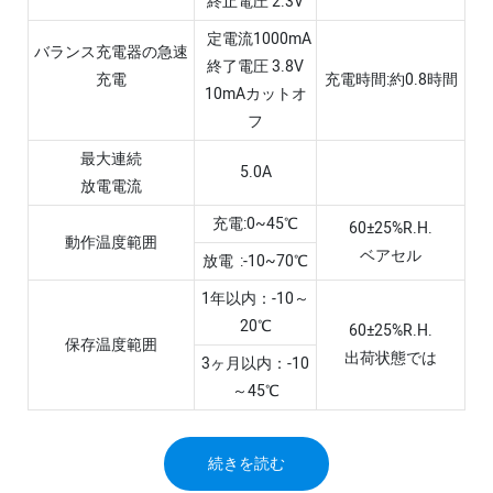
終止電圧 2.3V
定電流1000mA
バランス充電器の急速
終了電圧 3.8V
充電
充電時間:約0.8時間
10mAカットオ
フ
最大連続
5.0A
放電電流
充電:0~45℃
60±25%R.H.
動作温度範囲
ベアセル
放電 :-10~70℃
1年以内：-10～
20℃
60±25%R.H.
保存温度範囲
出荷状態では
3ヶ月以内：-10
～45℃
続きを読む