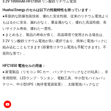
3.2V 1000mAh HFC1850 リン酸鉄リチウム電池
Huahui Energy のセルは以下の性能特性を持っています：
●革新的な防爆包装技術、優れた安全性能、従来のリチウム電池より
もはるかに安全、漏れがなく、重金属がなく、優れた高温性能、長
いサイクル寿命、優れた一貫性。
● まとめると、製品の寿命が長く、高温環境で使用される場合は、
3.2V リン酸鉄リチウム電池が良い選択であり、簡単に電池パックに
組み込むこともできます (容量性リチウム電池も手配できます)。不
規則な形で）。
HFC1850 電池セルの用途：
● 家電製品（リモコン RC カー、バッテリーパックなどの玩具）。非
常用照明、LEDランプ・ランタン、電動工具、中小型モバイルバッ
テリー、中小型UPS（無停電電源装置）、太陽電池パックなど