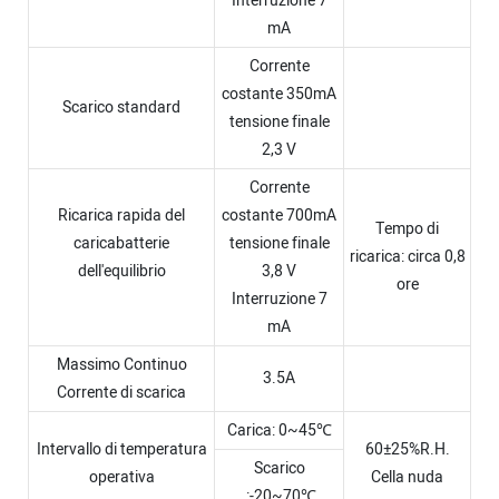
Interruzione 7
mA
Corrente
costante 350mA
Scarico standard
tensione finale
2,3 V
Corrente
Ricarica rapida del
costante 700mA
Tempo di
caricabatterie
tensione finale
ricarica: circa 0,8
dell'equilibrio
3,8 V
ore
Interruzione 7
mA
Massimo Continuo
3.5A
Corrente di scarica
Carica: 0~45℃
Intervallo di temperatura
60±25%R.H.
Scarico
operativa
Cella nuda
:-20~70℃