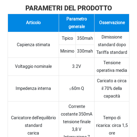
PARAMETRI DEL PRODOTTO
Parametro
Articolo
Osservazione
generale
Dimissione
Tipico
350mah
Capienza stimata
standard dopo
Minimo
330mah
Tariffa standard
Tensione
Voltaggio nominale
3.2V
operativa media
Caricato a circa
Impedenza interna
≤60m Q
il 70% della
capacità
Corrente
costante 350mA
Caricatore dell'equilibrio
Tempo di
tensione finale
standard
ricarica: circa 1,5
3,8 V
carica
ore