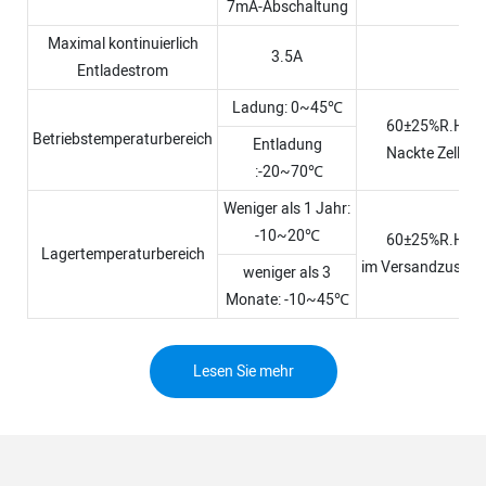
7mA-Abschaltung
Maximal kontinuierlich
3.5A
Entladestrom
Ladung: 0~45℃
60±25%R.H.
Betriebstemperaturbereich
Entladung
Nackte Zelle
:-20~70℃
Weniger als 1 Jahr:
-10~20℃
60±25%R.H.
Lagertemperaturbereich
im Versandzustan
weniger als 3
Monate: -10~45℃
Lesen Sie mehr