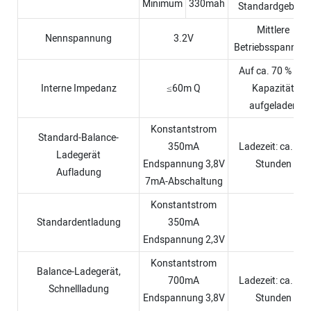
Minimum
330mah
Standardgebühr
Mittlere
Nennspannung
3.2V
Betriebsspannun
Auf ca. 70 % der
Interne Impedanz
≤60m Q
Kapazität
aufgeladen
Konstantstrom
Standard-Balance-
350mA
Ladezeit: ca. 1,5
Ladegerät
Endspannung 3,8V
Stunden
Aufladung
7mA-Abschaltung
Konstantstrom
Standardentladung
350mA
Endspannung 2,3V
Konstantstrom
Balance-Ladegerät,
700mA
Ladezeit: ca. 0,8
Schnellladung
Endspannung 3,8V
Stunden