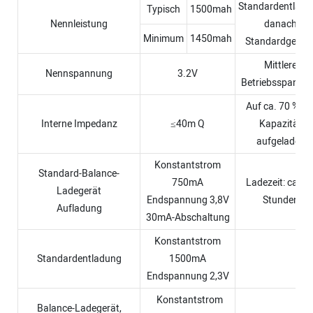
Standardentladu
Typisch
1500mah
Nennleistung
danach
Minimum
1450mah
Standardgebüh
Mittlere
Nennspannung
3.2V
Betriebsspannu
Auf ca. 70 % de
Interne Impedanz
≤40m Q
Kapazität
aufgeladen
Konstantstrom
Standard-Balance-
750mA
Ladezeit: ca. 2,
Ladegerät
Endspannung 3,8V
Stunden
Aufladung
30mA-Abschaltung
Konstantstrom
Standardentladung
1500mA
Endspannung 2,3V
Konstantstrom
Balance-Ladegerät,