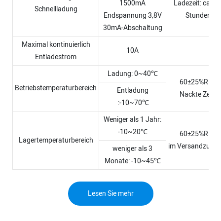
1500mA
Ladezeit: ca. 1,
Schnellladung
Endspannung 3,8V
Stunden
30mA-Abschaltung
Maximal kontinuierlich
10A
Entladestrom
Ladung: 0~40℃
60±25%R.H.
Betriebstemperaturbereich
Entladung
Nackte Zelle
:-10~70℃
Weniger als 1 Jahr:
-10~20℃
60±25%R.H.
Lagertemperaturbereich
im Versandzusta
weniger als 3
Monate: -10~45℃
Lesen Sie mehr