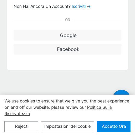
Non Hai Ancora Un Account?
Iscriviti →
OR
Google
Facebook
We use cookies to ensure that we give you the best experience
on and off our website. please review our
Politica Sulla
Riservatezza
Diritto d'autore© 2024
www.huahuibattery.com
|
Mappa del sito
|
Politica sulla privacy
Reject
Impostazioni dei cookie
Accetto Ora