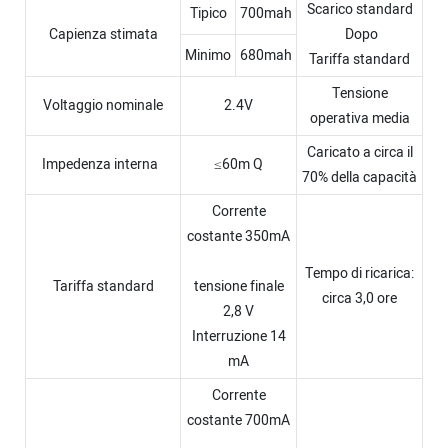
Scarico standard
Tipico
700mah
Capienza stimata
Dopo
Minimo
680mah
Tariffa standard
Tensione
Voltaggio nominale
2.4V
operativa media
Caricato a circa il
Impedenza interna
≤60m Q
70% della capacità
Corrente
costante 350mA
Tempo di ricarica:
Tariffa standard
tensione finale
circa 3,0 ore
2,8 V
Interruzione 14
mA
Corrente
costante 700mA