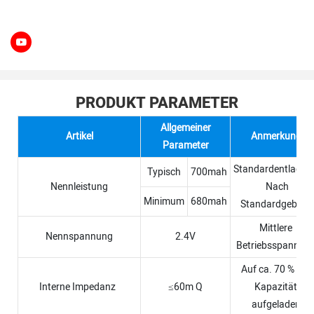
PRODUKT PARAMETER
Allgemeiner
Artikel
Anmerkung
Parameter
Standardentladun
Typisch
700mah
Nennleistung
Nach
Minimum
680mah
Standardgebühr
Mittlere
Nennspannung
2.4V
Betriebsspannun
Auf ca. 70 % der
Interne Impedanz
≤60m Q
Kapazität
aufgeladen