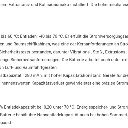
em Extrusions- und Kollisionsrisiko installiert. Die hohe mechanis
 bis 60 °C; Entladen: -40 bis 70 °C. Er erfüllt die Stromversorgung
 und Raumschiffkabinen, was eine der Kernanforderungen an Stromv
 Sicherheitstests bestanden, darunter Vibrations-, Stoß-, Extrusions
renge Sicherheitsanforderungen. Die Batterie arbeitet auch unter e
on Luft- und Raumfahrtgeräten.
tkapazität 1280 mAh, mit hoher Kapazitätskonstanz. Geräte für die 
 nennenswerten Kapazitätsverlust gewährleistet eine präzise Strom
 % Entladekapazität bei 0,2C unter 70 °C. Energiespeicher- und St
e Batterie behält ihre Nennentladekapazität auch bei hohen Sommert
epasst.