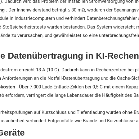
eien). Dadurch wird das Problem der instabilen Stromversorgung von
: Der Innenwiderstand beträgt ≤ 30 mΩ, wodurch der Spannungsver
ung
dule in Industriecomputern und verhindert Datenberechnungsfehle
nd Stoßsicherheitstests wurden bestanden. Das System widersteht
rände zu verursachen, und gewährleistet so eine unterbrechungsfre
die Datenübertragung in KI-Reche
estrom erreicht 13 A (10 C). Dadurch kann in Rechenzentren bei pl
 Anforderungen an die Notfall-Datenübertragung und die Cache-Sich
: Über 7.000 Lade-Entlade-Zyklen bei 0,5 C mit einem Kapaz
skosten
 erfordern, verringert die lange Lebensdauer die Häufigkeit des Ba
erheitsprüfungen auf Kurzschluss und Tiefentladung wurden ohne B
iesicherheit verhindert Folgeunfälle wie Brände und Kurzschlüsse a
Geräte