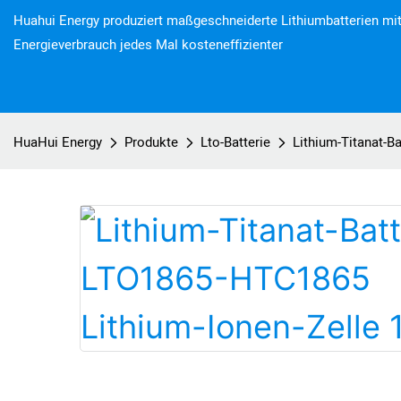
Huahui Energy produziert maßgeschneiderte Lithiumbatterien mit
Energieverbrauch jedes Mal kosteneffizienter
HuaHui Energy
Produkte
Lto-Batterie
Lithium-Titanat-B