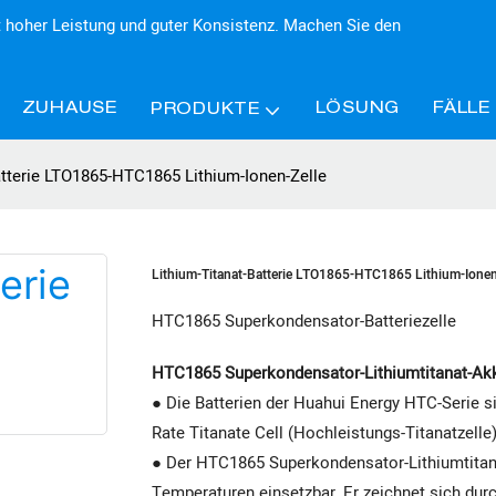
 hoher Leistung und guter Konsistenz. Machen Sie den
ZUHAUSE
LÖSUNG
FÄLLE
PRODUKTE
atterie LTO1865-HTC1865 Lithium-Ionen-Zelle
Lithium-Titanat-Batterie LTO1865-HTC1865 Lithium-Ionen
HTC1865 Superkondensator-Batteriezelle
HTC1865 Superkondensator-Lithiumtitanat-Ak
● Die Batterien der Huahui Energy HTC-Serie s
Rate Titanate Cell (Hochleistungs-Titanatzelle)
●
Der HTC1865 Superkondensator-Lithiumtitana
Temperaturen einsetzbar. Er zeichnet sich durc