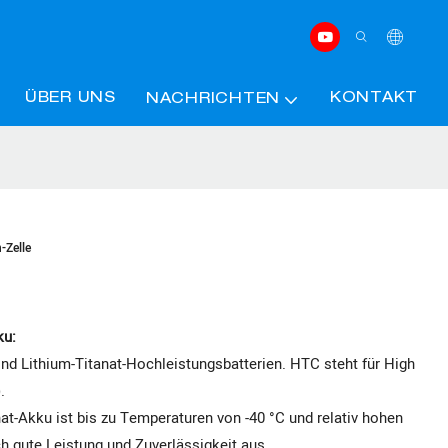
ÜBER UNS
KONTAKT
NACHRICHTEN
-Zelle
ku:
ind Lithium-Titanat-Hochleistungsbatterien. HTC steht für High
.
t-Akku ist bis zu Temperaturen von -40 °C und relativ hohen
h gute Leistung und Zuverlässigkeit aus.