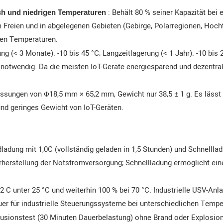
: Behält 80 % seiner Kapazität bei e
ich und niedrigen Temperaturen
m Freien und in abgelegenen Gebieten (Gebirge, Polarregionen, Hoc
gen Temperaturen.
ng (< 3 Monate): -10 bis 45 °C; Langzeitlagerung (< 1 Jahr): -10 bis 
notwendig. Da die meisten IoT-Geräte energiesparend und dezentral v
sungen von Φ18,5 mm × 65,2 mm, Gewicht nur 38,5 ± 1 g. Es lässt sic
 und geringes Gewicht von IoT-Geräten.
ladung mit 1,0C (vollständig geladen in 1,5 Stunden) und Schnelllad
rherstellung der Notstromversorgung; Schnellladung ermöglicht ein
2 C unter 25 °C und weiterhin 100 % bei 70 °C. Industrielle USV-Anl
r für industrielle Steuerungssysteme bei unterschiedlichen Tempe
usionstest (30 Minuten Dauerbelastung) ohne Brand oder Explosion.