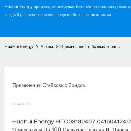
Huahui Energy производит литиевые батареи по индивидуальном
каждый раз использование энергии более экономичным
HuaHui Energy
Чехлы
Применение стейковых зондов
Применение Стейковых Зондов
2024-10-09
Huahui Energy HTC03130407 041604124610 Л
Температуры До 100 Градусов Цельсия И Широко 