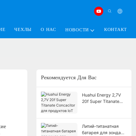
ИЕ
ЧЕХЛЫ
О НАС
КОНТАКТ
НОВОСТИ
Рекомендуется Для Вас
Huahui Energy 2,7V
20f Super Titanate
Concacitor для
продуктов IoT
Литий-титанатная
ие
батарея для зонда
я