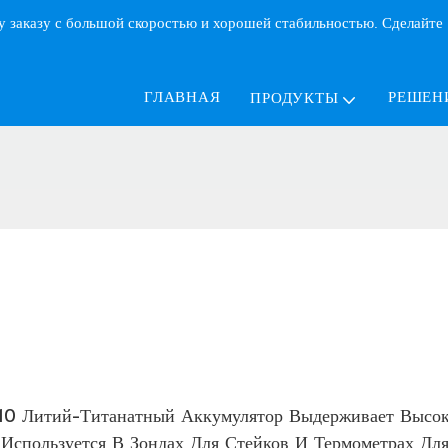
у заказу с большой скоростью и хорошей стабильностью. Сделайте
ГЛАВНАЯ
РЕШЕН
ПРОДУКТЫ
итий-Титанатный Аккумулятор Выдерживает Высок
Используется В Зондах Для Стейков И Термометрах Дл