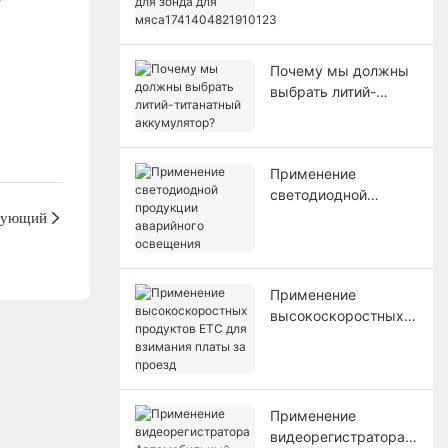
для
мяса17414048219101
23
Почему мы должны
выбрать литий-
титанатный
аккумулятор?
Применение
светодиодной
дующий
продукции
аварийного
освещения
Применение
высокоскоростных
продуктов ETC для
взимания платы за
проезд
Применение
видеорегистратора