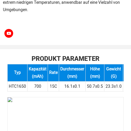
extrem niedrigen Temperaturen, anwendbar auf eine Vielzahl von
Umgebungen.
PRODUKT PARAMETER
Kapazität
Durchmesser
Höhe
Gewicht
Typ
Rate
IR(
(mAh)
(mm)
(mm)
(G)
HTC1650
700
15C
16.1±0.1
50.7±0.5
23.3±1.0
≤