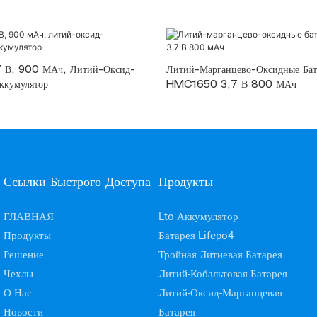
В, 900 МАч, Литий-Оксид-
Литий-Марганцево-Оксидные Бат
ккумулятор
HMC1650 3,7 В 800 МАч
Ссылки Быстрого Доступа
Продукты
ГЛАВНАЯ
Lto Аккумулятор
Продукты
Батарея Lifepo4
Решение
Тройная Литиевая Батарея
Чехлы
Литий-Кобальтовая Батарея
О Нас
Литий-Оксид-Марганцевая
Новости
Батарея