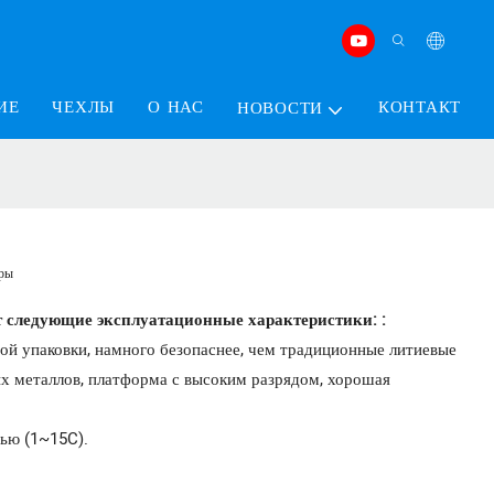
ИЕ
ЧЕХЛЫ
О НАС
КОНТАКТ
НОВОСТИ
оры
т следующие эксплуатационные характеристики: :
й упаковки, намного безопаснее, чем традиционные литиевые
лых металлов, платформа с высоким разрядом, хорошая
тью (1~15C).