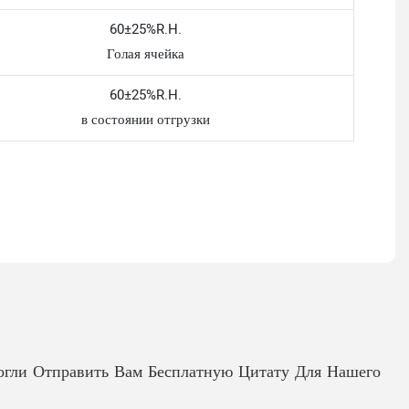
60±25%R.H.
Голая ячейка
60±25%R.H.
в состоянии отгрузки
гли Отправить Вам Бесплатную Цитату Для Нашего