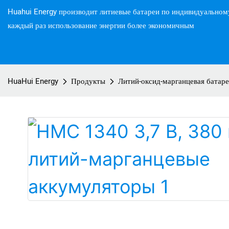
Huahui Energy производит литиевые батареи по индивидуальном
каждый раз использование энергии более экономичным
HuaHui Energy
Продукты
Литий-оксид-марганцевая батаре