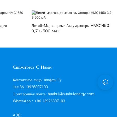
ареи
Литий-Марганцевые Аккумуляторы HMC1450
3,7 В 500 МАч
Свяжитесь С Нами
Контактное лицо: Фиффи Гу
Тел:86 13926807103
Электронная почта:
huahui@huahuienergy.com
WhatsApp：+86 13926807103
ADD: