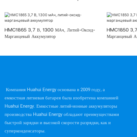
HMC1865 3,7 В, 1300 МАч, Литий-Оксид-
HMC1850 3,7 
Марганцевый Аккумулятор
Марганцевый А
Компания Huahui Energy основана в 2009 году, а
емкостная литиевая батарея была изобретена компанией
Huahui Energy. Емкостные литий-ионные аккумуляторы
производства Huahui Energy обладают преимуществами
быстрой зарядки и высокой скорости разрядки, как и
суперконденсаторы.